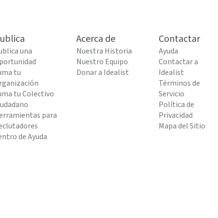
ublica
Acerca de
Contactar
ublica una
Nuestra Historia
Ayuda
portunidad
Nuestro Equipo
Contactar a
uma tu
Donar a Idealist
Idealist
rganización
Términos de
uma tu Colectivo
Servicio
iudadano
Política de
erramientas para
Privacidad
eclutadores
Mapa del Sitio
entro de Ayuda