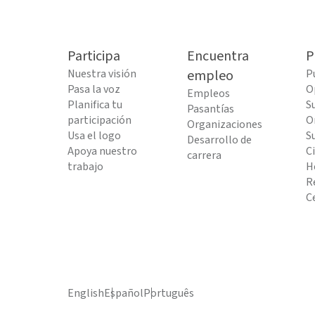
Participa
Encuentra
P
Nuestra visión
empleo
P
Pasa la voz
O
Empleos
Planifica tu
S
Pasantías
participación
O
Organizaciones
Usa el logo
S
Desarrollo de
Apoya nuestro
C
carrera
trabajo
H
R
C
English
Español
Português