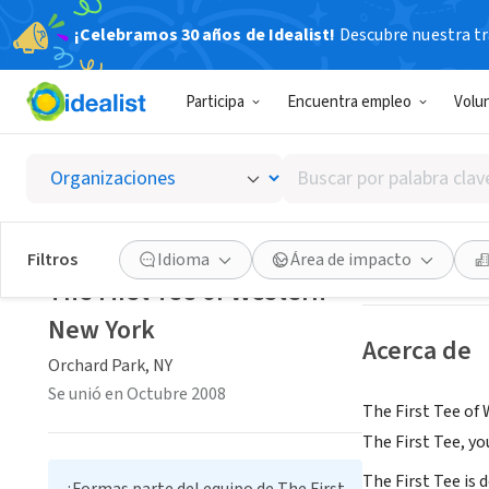
¡Celebramos 30 años de Idealist!
Descubre nuestra tra
ORGANIZACIÓ
Participa
Encuentra empleo
Volu
The Fir
Buscar
Orchard Park, NY
por
palabra
clave
Guardar
Filtros
Idioma
Área de impacto
o
The First Tee of Western
interés
New York
Acerca de
Orchard Park, NY
Se unió en Octubre 2008
The First Tee of
The First Tee, yo
The First Tee is