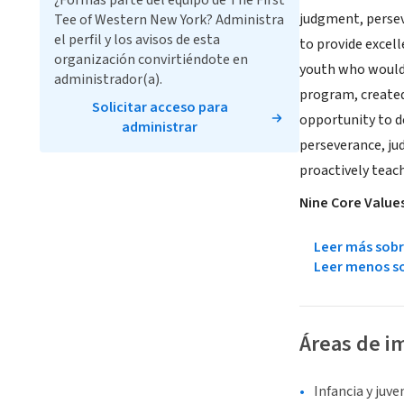
¿Formas parte del equipo de The First
judgment, perse
Tee of Western New York? Administra
el perfil y los avisos de esta
to provide excell
organización convirtiéndote en
youth who would 
administrador(a).
program, created
Solicitar acceso para
opportunity to d
administrar
perseverance, ju
proactively teach
Nine Core Values
Leer más sobr
Leer menos so
Áreas de i
Infancia y juv