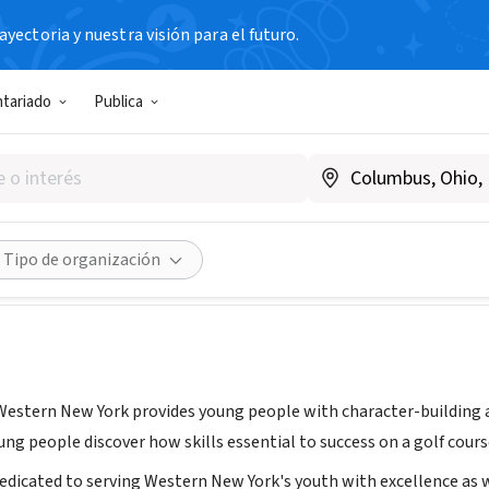
yectoria y nuestra visión para el futuro.
N SIN FIN DE LUCRO
ntariado
Publica
st Tee of Western New York
|
www.thefirstteewesternny.org
Compartir
Tipo de organización
 Western New York provides young people with character-building an
ung people discover how skills essential to success on a golf course
 dedicated to serving Western New York's youth with excellence as 