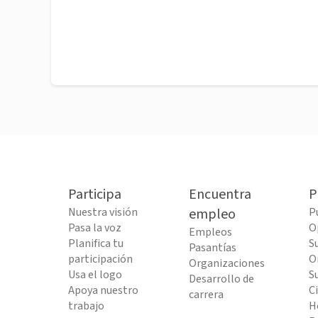
Participa
Encuentra
P
Nuestra visión
empleo
P
Pasa la voz
O
Empleos
Planifica tu
S
Pasantías
participación
O
Organizaciones
Usa el logo
S
Desarrollo de
Apoya nuestro
C
carrera
trabajo
H