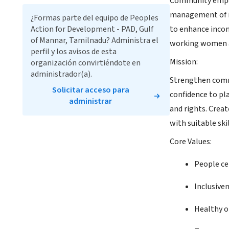
Community empowe
management of na
¿Formas parte del equipo de Peoples
Action for Development - PAD, Gulf
to enhance incom
of Mannar, Tamilnadu? Administra el
working women a
perfil y los avisos de esta
Mission:
organización convirtiéndote en
administrador(a).
Strengthen commu
Solicitar acceso para
confidence to pla
administrar
and rights. Crea
with suitable sk
Core Values:
People ce
Inclusiven
Healthy o