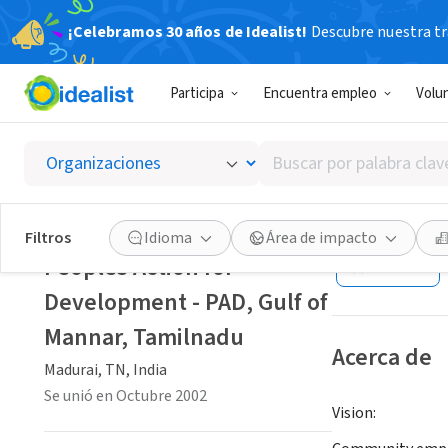
¡Celebramos 30 años de Idealist!
Descubre nuestra tra
ORGANIZACIÓ
Participa
Encuentra empleo
Volu
Peoples
Tamiln
Buscar
por
palabra
Madurai, TN, Ind
clave
Filtros
Idioma
Área de impacto
o
Peoples Action for
Guardar
interés
Development - PAD, Gulf of
Mannar, Tamilnadu
Acerca de
Madurai, TN, India
Se unió en Octubre 2002
Vision: