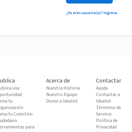
¿Ya eres usuario(a)? Ingresa
ublica
Acerca de
Contactar
ublica una
Nuestra Historia
Ayuda
portunidad
Nuestro Equipo
Contactar a
uma tu
Donar a Idealist
Idealist
rganización
Términos de
uma tu Colectivo
Servicio
iudadano
Política de
erramientas para
Privacidad