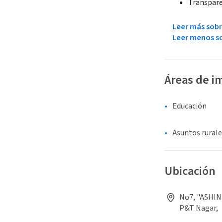
Transpare
Leer más sobr
Leer menos so
Áreas de i
Educación
Asuntos rurale
Ubicación
No7, "ASHINI
P&T Nagar,