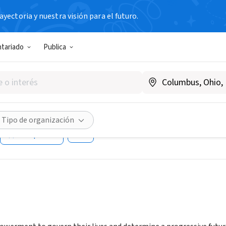
yectoria y nuestra visión para el futuro.
N SIN FIN DE LUCRO
ntariado
Publica
 Action for Development - PA
adu
ia
|
www.padgom.org
Tipo de organización
Compartir