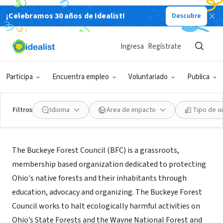
¡Celebramos 30 años de Idealist!
Descubre
ORGANIZACIÓN SIN FIN DE LUCRO
Buckeye Forest Council
Ingresa
Regístrate
Columbus, OH
|
www.buckeyeforestcouncil.org
Participa
Encuentra empleo
Voluntariado
Publica
Filtros
Idioma
Área de impacto
Tipo de o
Acerca de
The Buckeye Forest Council (BFC) is a grassroots,
membership based organization dedicated to protecting
Ohio's native forests and their inhabitants through
education, advocacy and organizing. The Buckeye Forest
Council works to halt ecologically harmful activities on
Ohio’s State Forests and the Wayne National Forest and