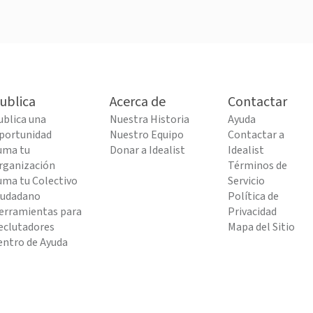
ublica
Acerca de
Contactar
ublica una
Nuestra Historia
Ayuda
portunidad
Nuestro Equipo
Contactar a
uma tu
Donar a Idealist
Idealist
rganización
Términos de
uma tu Colectivo
Servicio
iudadano
Política de
erramientas para
Privacidad
eclutadores
Mapa del Sitio
entro de Ayuda