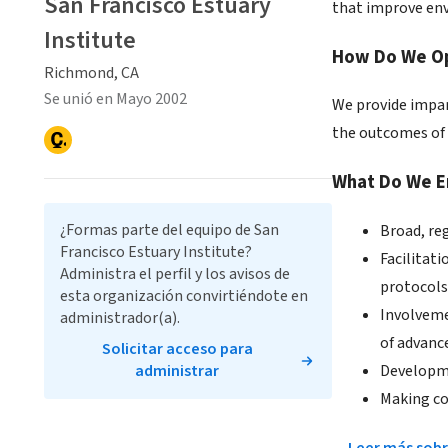
San Francisco Estuary
that improve en
Institute
How Do We O
Richmond, CA
Se unió en Mayo 2002
We provide impart
the outcomes of 
What Do We E
¿Formas parte del equipo de San
Broad, re
Francisco Estuary Institute?
Facilitat
Administra el perfil y los avisos de
protocols
esta organización convirtiéndote en
Involveme
administrador(a).
of advanc
Solicitar acceso para
Developmen
administrar
Making co
Leer más sobr