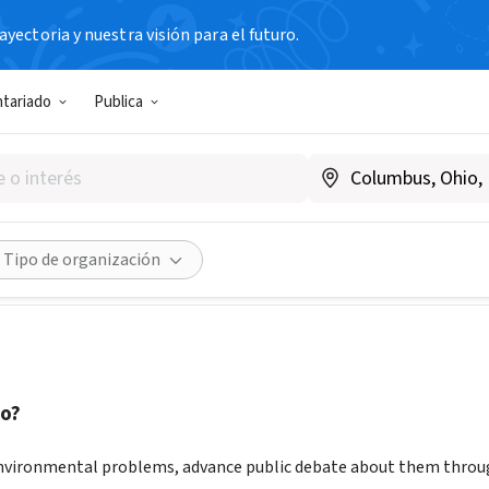
yectoria y nuestra visión para el futuro.
N SIN FIN DE LUCRO
ntariado
Publica
ncisco Estuary Institute
w.sfei.org
Compartir
Tipo de organización
o?
nvironmental problems, advance public debate about them throug