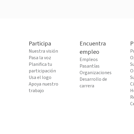
Participa
Encuentra
P
Nuestra visión
empleo
P
Pasa la voz
O
Empleos
Planifica tu
S
Pasantías
participación
O
Organizaciones
Usa el logo
S
Desarrollo de
Apoya nuestro
C
carrera
trabajo
H
R
C