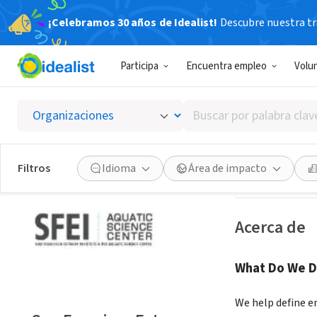
¡Celebramos 30 años de Idealist!
Descubre nuestra tra
ORGANIZACIÓ
Participa
Encuentra empleo
Volu
San Fra
Buscar
Richmond, CA
|
ww
por
palabra
clave
Guardar
Filtros
Idioma
Área de impacto
o
interés
Acerca de
What Do We D
We help define e