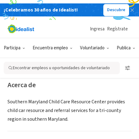
¡Celebramos 30 años de Idealist!
Descubre
ORGANIZACIÓN SIN FIN DE LUCRO
Southern Maryland Child Care
Ingresa
Regístrate
Resource Center
Participa
Encuentra empleo
Voluntariado
Publica
Charlotte hall, MD
|
www.smccrc.org
Encontrar empleos u oportunidades de voluntariado
Acerca de
Southern Maryland Child Care Resource Center provides
child car resource and referral services for a tri-county
region in southern Maryland.