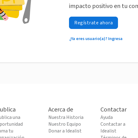
impacto positivo en tu co
Regístrate ahora
¿Ya eres usuario(a)? Ingresa
ublica
Acerca de
Contactar
ublica una
Nuestra Historia
Ayuda
portunidad
Nuestro Equipo
Contactar a
uma tu
Donar a Idealist
Idealist
rganización
Términos de