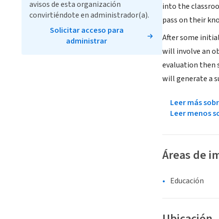
avisos de esta organización
into the classroo
convirtiéndote en administrador(a).
pass on their kno
Solicitar acceso para
After some initi
administrar
will involve an 
evaluation then s
will generate a s
Leer más sobr
Leer menos so
Áreas de i
Educación
Ubicación