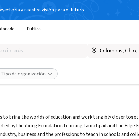
yectoria y nuestra visión para el futuro.
N SIN FIN DE LUCRO
ntariado
Publica
 Teach
o Unido
|
www.workandteach.co.uk/
Compartir
Tipo de organización
o bring the worlds of education and work tangibly closer together
rted by the Young Foundation Learning Launchpad and the Edge F
industry, business and the professions to teach in schools and coll