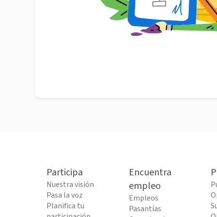
Participa
Encuentra
P
Nuestra visión
empleo
P
Pasa la voz
O
Empleos
Planifica tu
S
Pasantías
participación
O