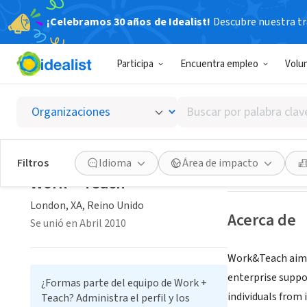
¡Celebramos 30 años de Idealist!
Descubre nuestra tra
ORGANIZACIÓ
Participa
Encuentra empleo
Volu
Work +
Buscar
London, XA, Rein
por
palabra
clave
Guardar
Filtros
Idioma
Área de impacto
o
Work + Teach
interés
London, XA, Reino Unido
Acerca de
Se unió en Abril 2010
Work&Teach aims t
enterprise suppo
¿Formas parte del equipo de Work +
individuals from 
Teach? Administra el perfil y los