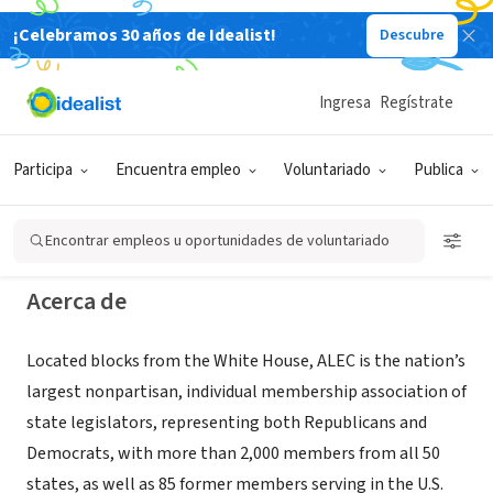
¡Celebramos 30 años de Idealist!
Descubre
ORGANIZACIÓN SIN FIN DE LUCRO
American Legislative Exchange
Ingresa
Regístrate
Council
Participa
Encuentra empleo
Voluntariado
Publica
washington, DC
|
www.alec.org/
Encontrar empleos u oportunidades de voluntariado
Acerca de
Located blocks from the White House, ALEC is the nation’s
largest nonpartisan, individual membership association of
state legislators, representing both Republicans and
Democrats, with more than 2,000 members from all 50
states, as well as 85 former members serving in the U.S.