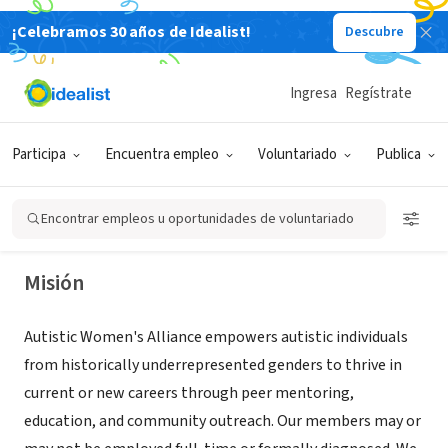
¡Celebramos 30 años de Idealist!
Descubre
ORGANIZACIÓN SIN FIN DE LUCRO
Ingresa
Regístrate
Autistic Women's Alliance
Participa
Encuentra empleo
Voluntariado
Publica
Pittsburg, CA
|
autisticwomensalliance.com
Encontrar empleos u oportunidades de voluntariado
Misión
Autistic Women's Alliance empowers autistic individuals
from historically underrepresented genders to thrive in
current or new careers through peer mentoring,
education, and community outreach. Our members may or