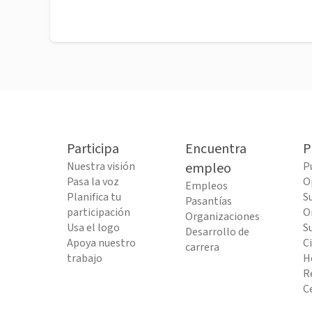
Participa
Encuentra
P
Nuestra visión
empleo
P
Pasa la voz
O
Empleos
Planifica tu
S
Pasantías
participación
O
Organizaciones
Usa el logo
S
Desarrollo de
Apoya nuestro
C
carrera
trabajo
H
R
C