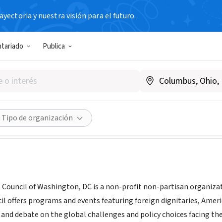
yectoria y nuestra visión para el futuro.
N SIN FIN DE LUCRO
ntariado
Publica
ffairs Council - Washington, 
www.worldaffairsdc.org
Compartir
Tipo de organización
s Council of Washington, DC is a non-profit non-partisan organiza
il offers programs and events featuring foreign dignitaries, Americ
n and debate on the global challenges and policy choices facing th