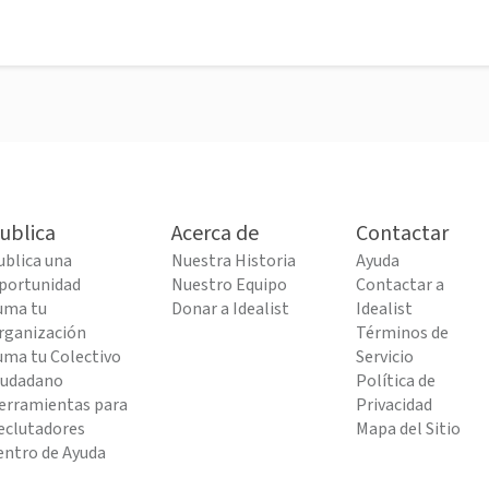
ublica
Acerca de
Contactar
ublica una
Nuestra Historia
Ayuda
portunidad
Nuestro Equipo
Contactar a
uma tu
Donar a Idealist
Idealist
rganización
Términos de
uma tu Colectivo
Servicio
iudadano
Política de
erramientas para
Privacidad
eclutadores
Mapa del Sitio
entro de Ayuda