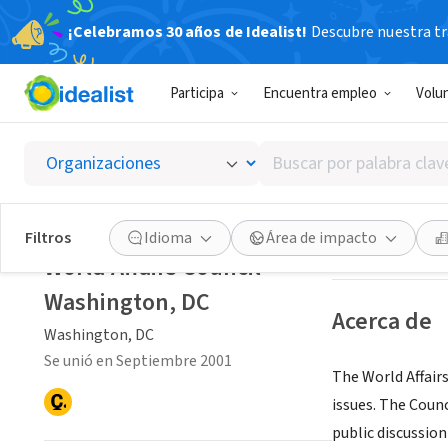
¡Celebramos 30 años de Idealist!
Descubre nuestra tra
ORGANIZACIÓ
Participa
Encuentra empleo
Volu
World A
Buscar
Washington, DC
|
por
palabra
clave
Guardar
Filtros
Idioma
Área de impacto
o
World Affairs Council -
interés
Washington, DC
Acerca de
Washington, DC
Se unió en Septiembre 2001
The World Affair
issues. The Counc
public discussio