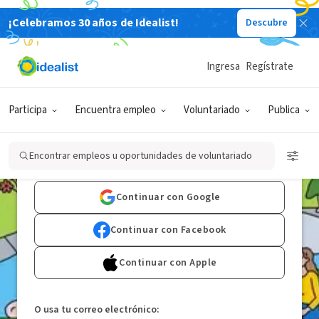
¡Celebramos 30 años de Idealist!
Descubre
Te damos la bienvenida a la
Ingresa
Regístrate
comunidad de impacto
social más grande del
Participa
Encuentra empleo
Voluntariado
Publica
mundo. ¡Únete!
Encontrar empleos u oportunidades de voluntariado
Continuar con Google
Continuar con Facebook
Continuar con Apple
O usa tu correo electrónico: