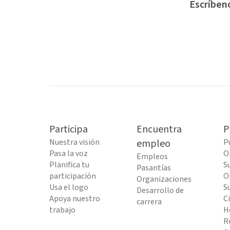
Escríben
Participa
Encuentra
P
Nuestra visión
empleo
P
Pasa la voz
O
Empleos
Planifica tu
S
Pasantías
participación
O
Organizaciones
Usa el logo
S
Desarrollo de
Apoya nuestro
C
carrera
trabajo
H
R