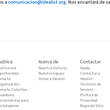
os a
comunicacion@idealist.org
. Nos encantará de sa
ublica
Acerca de
Contactar
ublica una
Nuestra Historia
Ayuda
portunidad
Nuestro Equipo
Contactar a
uma tu
Donar a Idealist
Idealist
rganización
Términos de
uma tu Colectivo
Servicio
iudadano
Política de
erramientas para
Privacidad
eclutadores
Mapa del Sitio