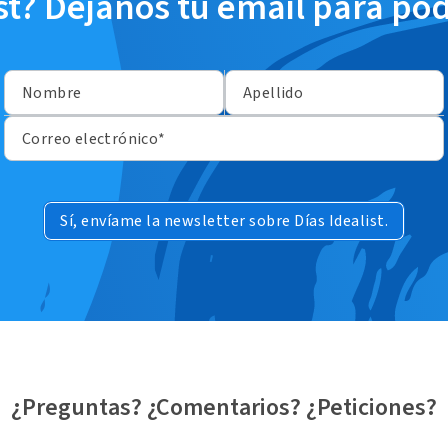
ist? Déjanos tu email para po
Nombre
Apellido
Correo electrónico*
Sí, envíame la newsletter sobre Días Idealist.
¿Preguntas? ¿Comentarios? ¿Peticiones?