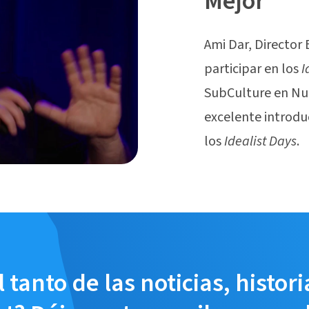
Mejor
Ami Dar, Director 
participar en los
I
SubCulture en Nue
excelente introduc
los
Idealist Days
.
 tanto de las noticias, histori