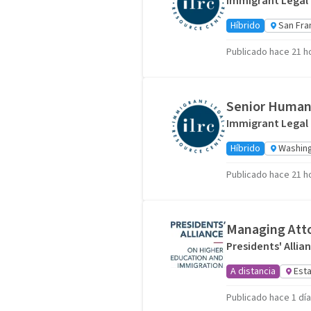
Immigrant Legal
Híbrido
San Fra
Publicado hace 21 h
Senior Human
Immigrant Legal
Híbrido
Washing
Publicado hace 21 h
Managing Att
Presidents' Alli
A distancia
Est
Publicado hace 1 día