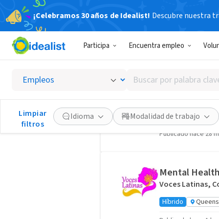
¡Celebramos 30 años de Idealist!
Descubre nuestra tra
Inmigrantes o Refugiados 
181 empleos
Participa
Encuentra empleo
Volu
Buscar
Staff Attorne
por
National Center 
palabra
clave
Limpiar
Presencial
San 
Idioma
Modalidad de trabajo
o
filtros
Publicado hace 28 m
interés
Mental Health
Voces Latinas, C
Híbrido
Queens 