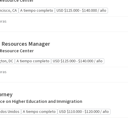
 Resource Center
ncisco, CA
A tiempo completo
USD $125.000 - $140.000 / año
oras
 Resources Manager
 Resource Center
ton, DC
A tiempo completo
USD $125.000 - $140.000 / año
oras
orney
ance on Higher Education and Immigration
ados Unidos
A tiempo completo
USD $110.000 - $120.000 / año