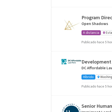
Program Dire
Open Shadows
A distancia
Est
Publicado hace 5 ho
Development 
DC Affordable La
Híbrido
Washing
Publicado hace 5 ho
Senior Human