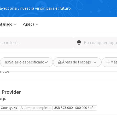
yectoria y nuestra visión para el futuro.
Empleos
Publicar una vacante d
ntariado
Publica
y, Hogar [Home] Program
for LGBTQ Rights
Francisco, CA
A tiempo completo
USD $95.143 - $115.857 / año
Salario especificado
Áreas de trabajo
Más
inutos
 Provider
orp.
County, NY
A tiempo completo
USD $75.000 - $80.000 / año