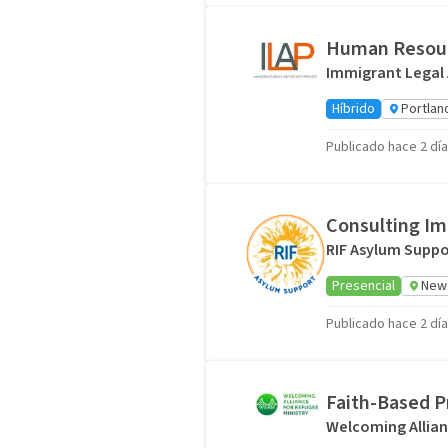
Human Resour
Immigrant Legal 
Híbrido
Portlan
Publicado hace 2 dí
Consulting Im
RIF Asylum Suppo
Presencial
New 
Publicado hace 2 dí
Faith-Based 
Welcoming Allian