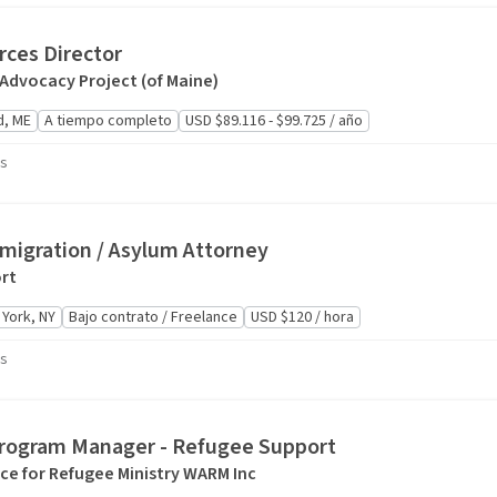
ces Director
Advocacy Project (of Maine)
d, ME
A tiempo completo
USD $89.116 - $99.725 / año
as
migration / Asylum Attorney
rt
York, NY
Bajo contrato / Freelance
USD $120 / hora
as
Program Manager - Refugee Support
ce for Refugee Ministry WARM Inc