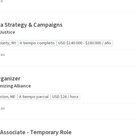
ra
ia Strategy & Campaigns
 Justice
ounty, NY
A tiempo completo
USD $140.000 - $160.000 / año
ras
ganizer
izing Alliance
ston, ME
A tiempo parcial
USD $26 / hora
ras
ssociate - Temporary Role