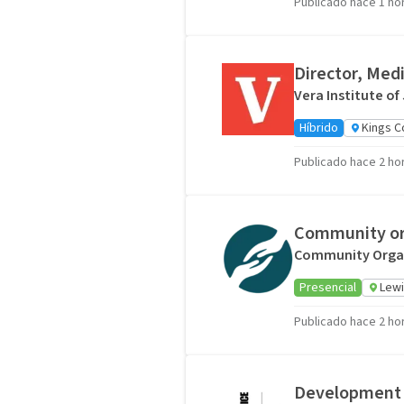
Publicado hace 1 ho
Director, Med
Vera Institute of
Híbrido
Kings C
Publicado hace 2 ho
Community or
Community Organ
Presencial
Lewi
Publicado hace 2 ho
Development A