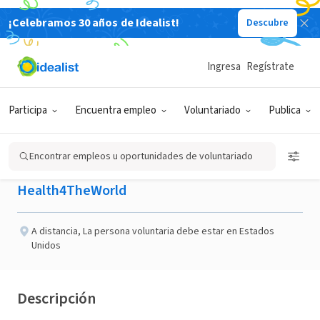
¡Celebramos 30 años de Idealist!
Descubre
ORGANIZACIÓN SIN FIN DE LUCRO
Publicado hace 13 días
Ingresa
Regístrate
Senior LLM Engineer
Participa
Encuentra empleo
Voluntariado
Publica
(Volunteer)
Encontrar empleos u oportunidades de voluntariado
Health4TheWorld
A distancia
,
La persona voluntaria debe estar en Estados
Unidos
Descripción