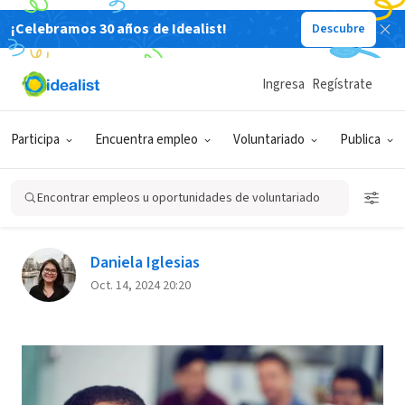
¡Celebramos 30 años de Idealist!
Descubre
Back
Ingresa
Regístrate
DESARROLLO
EMPLEOS QUE CAMBIAN EL
PERSONAL
MUNDO
Participa
Encuentra empleo
Voluntariado
Publica
Cómo dar el salto al sector de
impacto social o tercer sector
Encontrar empleos u oportunidades de voluntariado
Daniela Iglesias
Oct. 14, 2024 20:20