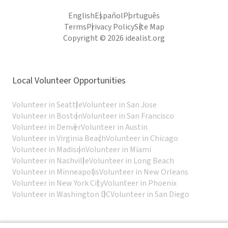
English
Español
Português
Terms
Privacy Policy
Site Map
Copyright © 2026 idealist.org
Local Volunteer Opportunities
Volunteer in Seattle
Volunteer in San Jose
Volunteer in Boston
Volunteer in San Francisco
Volunteer in Denver
Volunteer in Austin
Volunteer in Virginia Beach
Volunteer in Chicago
Volunteer in Madison
Volunteer in Miami
Volunteer in Nashville
Volunteer in Long Beach
Volunteer in Minneapolis
Volunteer in New Orleans
Volunteer in New York City
Volunteer in Phoenix
Volunteer in Washington DC
Volunteer in San Diego