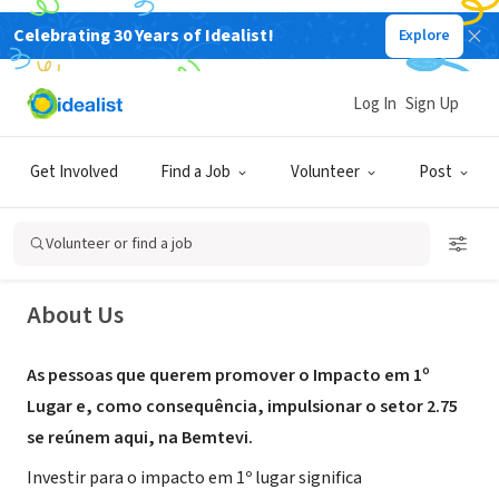
Celebrating 30 Years of Idealist!
Explore
BUSINESS
Log In
Sign Up
Bemtevi Negócios Sociais
Get Involved
Find a Job
Volunteer
Post
São Paulo, SP, Brazil
|
bemtevi.is/
Volunteer or find a job
About Us
As pessoas que querem promover o Impacto em 1º
Lugar e, como consequência, impulsionar o setor 2.75
se reúnem aqui, na Bemtevi.
Investir para o impacto em 1º lugar significa