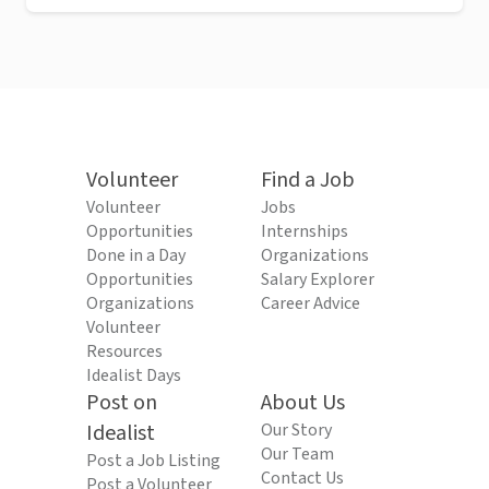
Volunteer
Find a Job
Volunteer
Jobs
Opportunities
Internships
Done in a Day
Organizations
Opportunities
Salary Explorer
Organizations
Career Advice
Volunteer
Resources
Idealist Days
Post on
About Us
Idealist
Our Story
Our Team
Post a Job Listing
Contact Us
Post a Volunteer