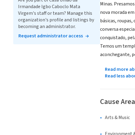
Are you part of Casa União da
Minas. Presamos p
Irmandade Igbo Caboclo Mata
nova morada em P
Virgem's staff or team? Manage this
organization's profile and listings by
básicas, roupas,
becoming an administrator.
conversa especia
Request administrator access
conquistado, pela
Temos um templo 
aconchegante, po
Read more abo
Read less abo
Cause Area
Arts & Music
Environment &