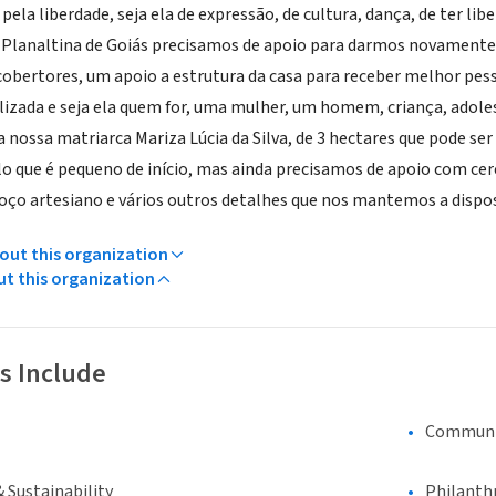
ela liberdade, seja ela de expressão, de cultura, dança, de ter libe
lanaltina de Goiás precisamos de apoio para darmos novamente i
 cobertores, um apoio a estrutura da casa para receber melhor p
lizada e seja ela quem for, uma mulher, um homem, criança, adole
 nossa matriarca Mariza Lúcia da Silva, de 3 hectares que pode se
que é pequeno de início, mas ainda precisamos de apoio com cerc
ço artesiano e vários outros detalhes que nos mantemos a dispo
ut this organization
ut this organization
s Include
Communi
 Sustainability
Philanth