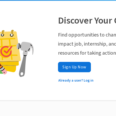
Discover Your 
Find opportunities to chan
impact job, internship, and
resources for taking actio
Sign Up Now
Already a user? Log in