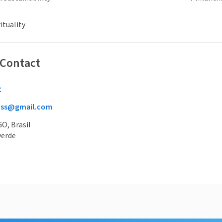
ituality
 Contact
2
ness@gmail.com
GO, Brasil
verde