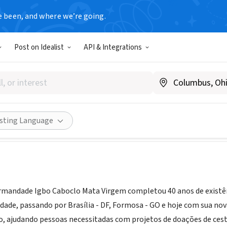
e been, and where we’re going.
GROUP
Post on Idealist
API & Integrations
nião da Irmandade Igbo Cabo
 Go, Brazil
Share
isting Language
Irmandade Igbo Caboclo Mata Virgem completou 40 anos de existênci
dade, passando por Brasília - DF, Formosa - GO e hoje com sua no
to, ajudando pessoas necessitadas com projetos de doações de ce