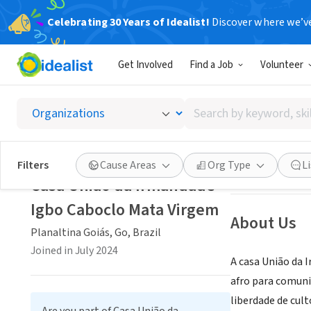
Celebrating 30 Years of Idealist!
Discover where we’v
COMMUNITY 
Get Involved
Find a Job
Volunteer
Casa U
Search
Planaltina Goiás,
by
keyword,
skill,
Save
Filters
Cause Areas
Org Type
L
or
Casa União da Irmandade
interest
Igbo Caboclo Mata Virgem
About Us
Planaltina Goiás, Go, Brazil
Joined in July 2024
A casa União da 
afro para comuni
liberdade de cul