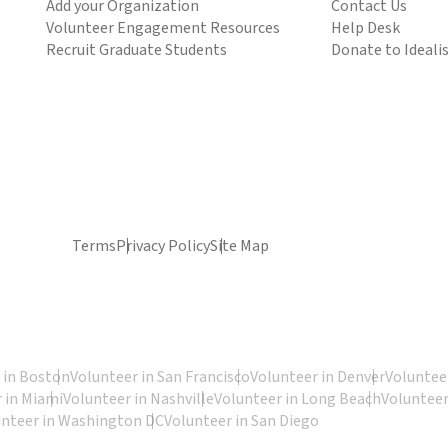
Add your Organization
Contact Us
Volunteer Engagement Resources
Help Desk
Recruit Graduate Students
Donate to Ideali
Terms
Privacy Policy
Site Map
 in Boston
Volunteer in San Francisco
Volunteer in Denver
Volunteer
 in Miami
Volunteer in Nashville
Volunteer in Long Beach
Volunteer
unteer in Washington DC
Volunteer in San Diego