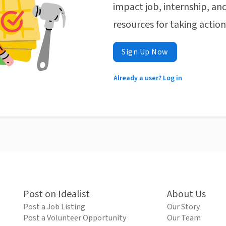
impact job, internship, and
resources for taking actio
Sign Up Now
Already a user? Log in
Post on Idealist
About Us
Post a Job Listing
Our Story
Post a Volunteer Opportunity
Our Team