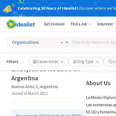
Celebrating 30 Years of Idealist!
Discover where we’v
GOVERNMEN
Get Involved
Find a Job
Volunteer
Embaja
Search
Buenos Aires, C,
by
keyword,
skill,
Save
Filters
Cause Areas
Org Type
L
or
Embajada de los EEUU en
interest
Argentina
About Us
Buenos Aires, C, Argentina
Joined in March 2011
La Misión Diplom
Las numerosas ag
EE.UU y fomentar 