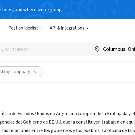
e been, and where we’re going.
T
Post on Idealist
API & Integrations
da de los EEUU en Argentina
 Argentina
|
spanish.argentina.usembassy.gov
Share
isting Language
ática de Estados Unidos en Argentina comprende la Embajada y el
encias del Gobierno de EE.UU. que la constituyen trabajan en equi
las relaciones entre los gobiernos y los pueblos. La oficina de la