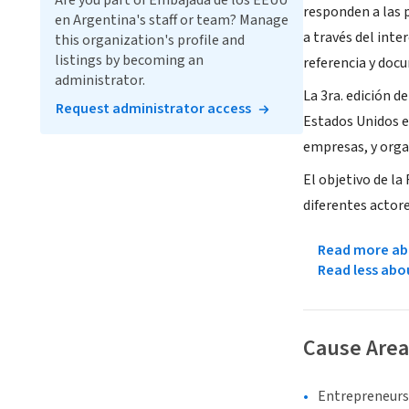
Are you part of Embajada de los EEUU
responden a las 
en Argentina's staff or team? Manage
a través del inte
this organization's profile and
listings by becoming an
referencia y doc
administrator.
La 3ra. edición 
Request administrator access
Estados Unidos en
empresas, y orga
El objetivo de la
diferentes actore
Read more abo
Read less abo
Cause Area
Entrepreneurs