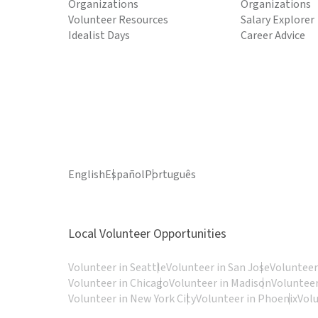
Organizations
Organizations
Volunteer Resources
Salary Explorer
Idealist Days
Career Advice
English
Español
Português
Local Volunteer Opportunities
Volunteer in Seattle
Volunteer in San Jose
Volunteer
Volunteer in Chicago
Volunteer in Madison
Volunteer
Volunteer in New York City
Volunteer in Phoenix
Vol