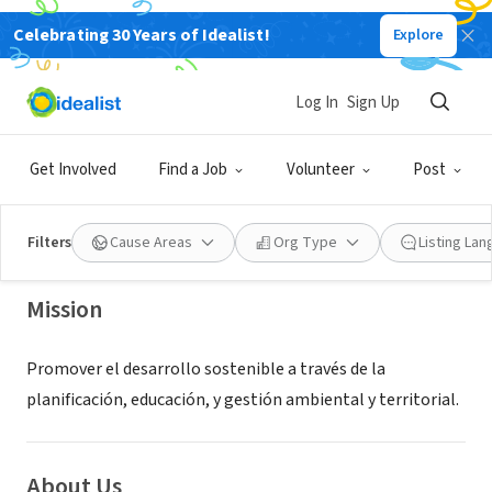
Celebrating 30 Years of Idealist!
Explore
NONPROFIT
ASOCIACÓN INTERNACIONAL PARA
Log In
Sign Up
EL DESARROLLO SOSTENIBLE, LA
PLANIFICACIÓN Y LA FORMACIÓN
Get Involved
Find a Job
Volunteer
Post
ASOSTENIBLE
San Isidro, Provincia de Lima, Peru
|
asostenible.lat/
Filters
Cause Areas
Org Type
Listing La
Mission
Promover el desarrollo sostenible a través de la
planificación, educación, y gestión ambiental y territorial.
About Us