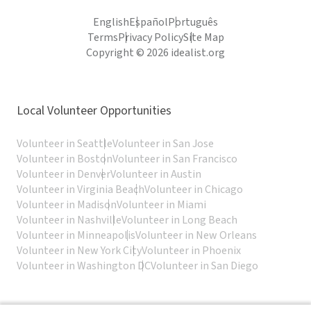
English
Español
Português
Terms
Privacy Policy
Site Map
Copyright © 2026 idealist.org
Local Volunteer Opportunities
Volunteer in Seattle
Volunteer in San Jose
Volunteer in Boston
Volunteer in San Francisco
Volunteer in Denver
Volunteer in Austin
Volunteer in Virginia Beach
Volunteer in Chicago
Volunteer in Madison
Volunteer in Miami
Volunteer in Nashville
Volunteer in Long Beach
Volunteer in Minneapolis
Volunteer in New Orleans
Volunteer in New York City
Volunteer in Phoenix
Volunteer in Washington DC
Volunteer in San Diego