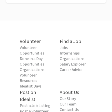
Volunteer
Find a Job
Volunteer
Jobs
Opportunities
Internships
Done in a Day
Organizations
Opportunities
Salary Explorer
Organizations
Career Advice
Volunteer
Resources
Idealist Days
Post on
About Us
Idealist
Our Story
Our Team
Post a Job Listing
Contact Us
Post a Volunteer