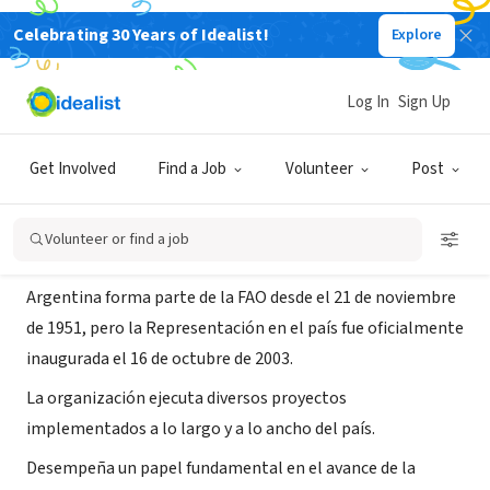
Celebrating 30 Years of Idealist!
Explore
NONPROFIT
FAO Argentina
Log In
Sign Up
Buenos Aires, CABA,
www.fao.org/argentina/fao-en-
|
Argentina
argentina/en/
Get Involved
Find a Job
Volunteer
Post
About Us
Volunteer or find a job
Argentina forma parte de la FAO desde el 21 de noviembre
de 1951, pero la Representación en el país fue oficialmente
inaugurada el 16 de octubre de 2003.
La organización ejecuta diversos proyectos
implementados a lo largo y a lo ancho del país.
Desempeña un papel fundamental en el avance de la