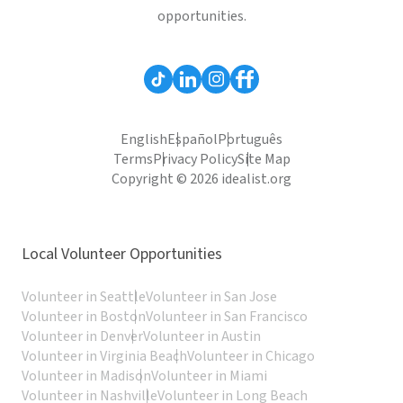
opportunities.
English
Español
Português
Terms
Privacy Policy
Site Map
Copyright © 2026 idealist.org
Local Volunteer Opportunities
Volunteer in Seattle
Volunteer in San Jose
Volunteer in Boston
Volunteer in San Francisco
Volunteer in Denver
Volunteer in Austin
Volunteer in Virginia Beach
Volunteer in Chicago
Volunteer in Madison
Volunteer in Miami
Volunteer in Nashville
Volunteer in Long Beach