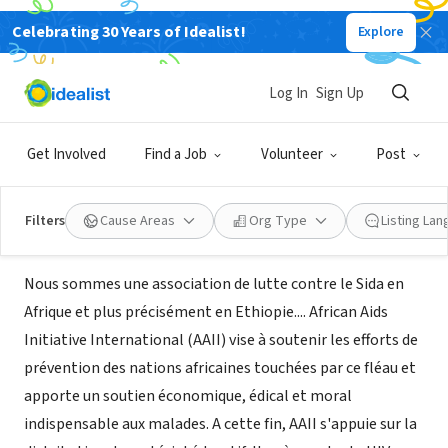
Celebrating 30 Years of Idealist!
Explore
NONPROFIT
African Aids initiative International
Log In
Sign Up
Inc.
Get Involved
Find a Job
Volunteer
Post
Paris, XA, France
|
africanaidsinitiative.org
Filters
Cause Areas
Org Type
Listing La
About Us
Nous sommes une association de lutte contre le Sida en
Afrique et plus précisément en Ethiopie.... African Aids
Initiative International (AAII) vise à soutenir les efforts de
prévention des nations africaines touchées par ce fléau et
apporte un soutien économique, édical et moral
indispensable aux malades. A cette fin, AAII s'appuie sur la