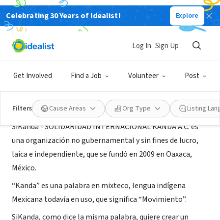
Celebrating 30 Years of Idealist!
Explore
NONPROFIT
Solidaridad Internacional Kanda
Log In
Sign Up
Oaxaca de Juárez, OAX, Mexico
|
www.si-kanda.org
Get Involved
Find a Job
Volunteer
Post
About Us
Filters
Cause Areas
Org Type
Listing La
SiKanda - SOLIDARIDAD INTERNACIONAL KANDA A.C. es
una organización no gubernamental y sin fines de lucro,
laica e independiente, que se fundó en 2009 en Oaxaca,
México.
“Kanda” es una palabra en mixteco, lengua indígena
Mexicana todavía en uso, que significa “Movimiento”.
SiKanda, como dice la misma palabra, quiere crear un