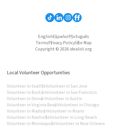
English
Español
Português
Terms
Privacy Policy
Site Map
Copyright © 2026 idealist.org
Local Volunteer Opportunities
Volunteer in Seattle
Volunteer in San Jose
Volunteer in Boston
Volunteer in San Francisco
Volunteer in Denver
Volunteer in Austin
Volunteer in Virginia Beach
Volunteer in Chicago
Volunteer in Madison
Volunteer in Miami
Volunteer in Nashville
Volunteer in Long Beach
Volunteer in Minneapolis
Volunteer in New Orleans