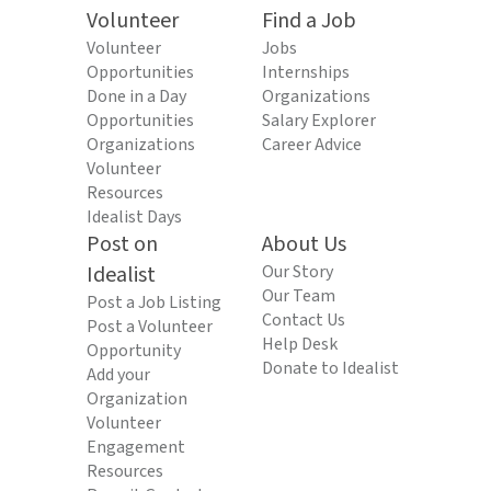
Volunteer
Find a Job
Volunteer
Jobs
Opportunities
Internships
Done in a Day
Organizations
Opportunities
Salary Explorer
Organizations
Career Advice
Volunteer
Resources
Idealist Days
Post on
About Us
Idealist
Our Story
Our Team
Post a Job Listing
Contact Us
Post a Volunteer
Help Desk
Opportunity
Donate to Idealist
Add your
Organization
Volunteer
Engagement
Resources