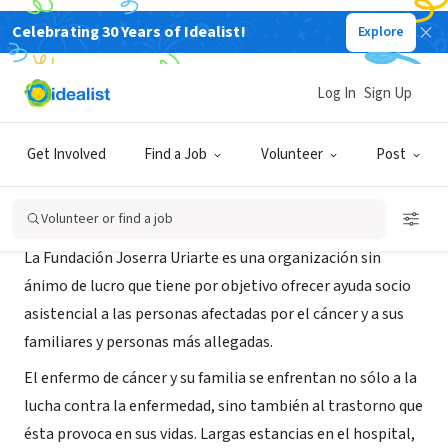
Celebrating 30 Years of Idealist!
Explore
NONPROFIT
Fundación Joserra Uriarte
Log In
Sign Up
Igorre, XA, Spain
|
www.fundacionjoserrauriarte.com
Get Involved
Find a Job
Volunteer
Post
About Us
Volunteer or find a job
La Fundación Joserra Uriarte es una organización sin
ánimo de lucro que tiene por objetivo ofrecer ayuda socio
asistencial a las personas afectadas por el cáncer y a sus
familiares y personas más allegadas.
El enfermo de cáncer y su familia se enfrentan no sólo a la
lucha contra la enfermedad, sino también al trastorno que
ésta provoca en sus vidas. Largas estancias en el hospital,