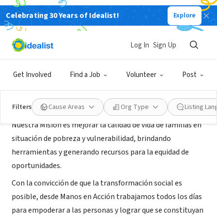
Celebrating 30 Years of Idealist!
Explore
NONPROFIT
Asociacion Civil Manos en Accion
Log In
Sign Up
Buenos Aires, C, Argentina
|
www.manosenaccion.org.ar
Get Involved
Find a Job
Volunteer
Post
About Us
Filters
Cause Areas
Org Type
Listing La
Nuestra Misión es mejorar la calidad de vida de familias en
situación de pobreza y vulnerabilidad, brindando
herramientas y generando recursos para la equidad de
oportunidades.
Con la convicción de que la transformación social es
posible, desde Manos en Acción trabajamos todos los días
para empoderar a las personas y lograr que se constituyan