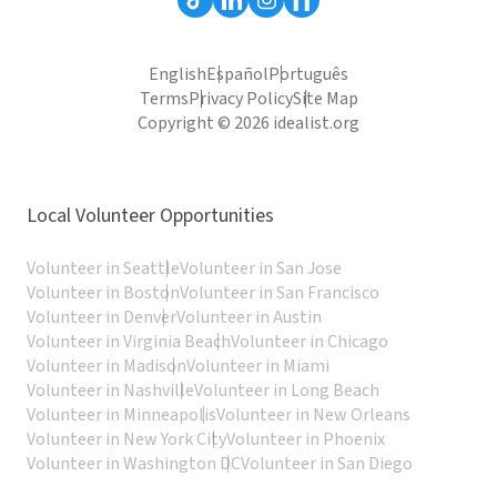
English
Español
Português
Terms
Privacy Policy
Site Map
Copyright © 2026 idealist.org
Local Volunteer Opportunities
Volunteer in Seattle
Volunteer in San Jose
Volunteer in Boston
Volunteer in San Francisco
Volunteer in Denver
Volunteer in Austin
Volunteer in Virginia Beach
Volunteer in Chicago
Volunteer in Madison
Volunteer in Miami
Volunteer in Nashville
Volunteer in Long Beach
Volunteer in Minneapolis
Volunteer in New Orleans
Volunteer in New York City
Volunteer in Phoenix
Volunteer in Washington DC
Volunteer in San Diego