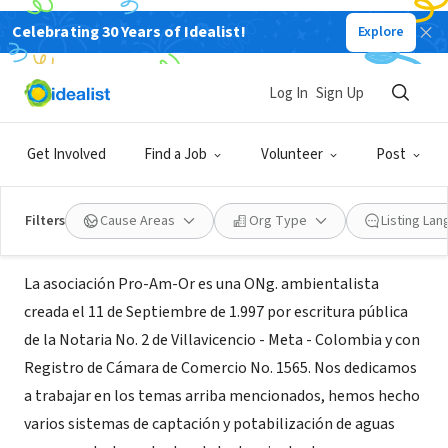
Celebrating 30 Years of Idealist!
Explore
NONPROFIT
PRO-AM-OR (Asociación Pro
Log In
Sign Up
Amazonia Orinoquia)
Get Involved
Find a Job
Volunteer
Post
Villavicencio, MET, Colombia
Filters
Cause Areas
Org Type
Listing La
About Us
La asociación Pro-Am-Or es una ONg. ambientalista
creada el 11 de Septiembre de 1.997 por escritura pública
de la Notaria No. 2 de Villavicencio - Meta - Colombia y con
Registro de Cámara de Comercio No. 1565. Nos dedicamos
a trabajar en los temas arriba mencionados, hemos hecho
varios sistemas de captación y potabilización de aguas