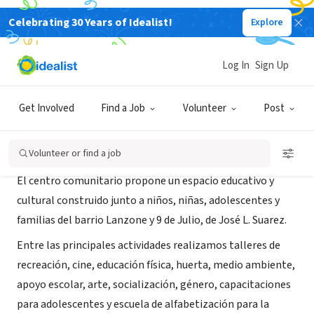
Celebrating 30 Years of Idealist!
Explore
NONPROFIT
CreSer
Log In
Sign Up
José L. Suarez, B, Argentina
|
www.somoscreser.org.ar/
Get Involved
Find a Job
Volunteer
Post
About Us
Volunteer or find a job
El centro comunitario propone un espacio educativo y
cultural construido junto a niños, niñas, adolescentes y
familias del barrio Lanzone y 9 de Julio, de José L. Suarez.
Entre las principales actividades realizamos talleres de
recreación, cine, educación física, huerta, medio ambiente,
apoyo escolar, arte, socialización, género, capacitaciones
para adolescentes y escuela de alfabetización para la