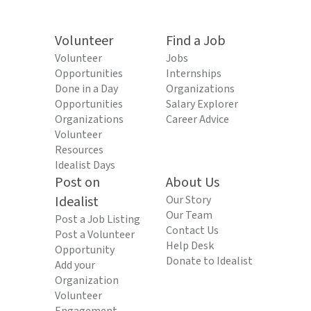
Volunteer
Find a Job
Volunteer
Jobs
Opportunities
Internships
Done in a Day
Organizations
Opportunities
Salary Explorer
Organizations
Career Advice
Volunteer
Resources
Idealist Days
Post on
About Us
Idealist
Our Story
Our Team
Post a Job Listing
Contact Us
Post a Volunteer
Help Desk
Opportunity
Donate to Idealist
Add your
Organization
Volunteer