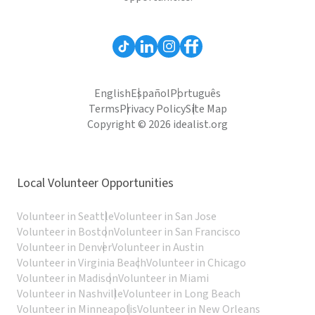
English
Español
Português
Terms
Privacy Policy
Site Map
Copyright © 2026 idealist.org
Local Volunteer Opportunities
Volunteer in Seattle
Volunteer in San Jose
Volunteer in Boston
Volunteer in San Francisco
Volunteer in Denver
Volunteer in Austin
Volunteer in Virginia Beach
Volunteer in Chicago
Volunteer in Madison
Volunteer in Miami
Volunteer in Nashville
Volunteer in Long Beach
Volunteer in Minneapolis
Volunteer in New Orleans