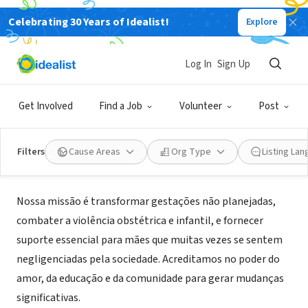
Celebrating 30 Years of Idealist!
Explore
NONPROFIT
Log In
Sign Up
Providenciando a Favor da Vida
Get Involved
Find a Job
Volunteer
Post
Rio de Janeiro, RJ, Brazil
|
www.providenciando.org.br/site
Filters
Cause Areas
Org Type
Listing La
Mission
Nossa missão é transformar gestações não planejadas,
combater a violência obstétrica e infantil, e fornecer
suporte essencial para mães que muitas vezes se sentem
negligenciadas pela sociedade. Acreditamos no poder do
amor, da educação e da comunidade para gerar mudanças
significativas.