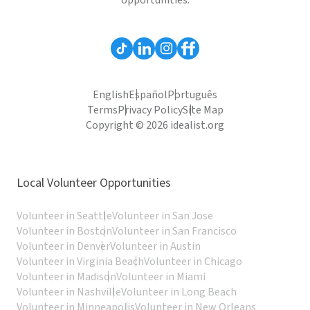
opportunities.
English
Español
Português
Terms
Privacy Policy
Site Map
Copyright © 2026 idealist.org
Local Volunteer Opportunities
Volunteer in Seattle
Volunteer in San Jose
Volunteer in Boston
Volunteer in San Francisco
Volunteer in Denver
Volunteer in Austin
Volunteer in Virginia Beach
Volunteer in Chicago
Volunteer in Madison
Volunteer in Miami
Volunteer in Nashville
Volunteer in Long Beach
Volunteer in Minneapolis
Volunteer in New Orleans