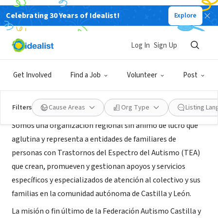
Celebrating 30 Years of Idealist!
Explore
NONPROFIT
Federación Autismo Castilla y León
Log In
Sign Up
Burgos, CL, Spain
|
www.autismocastillayleon.com
Get Involved
Find a Job
Volunteer
Post
About Us
Filters
Cause Areas
Org Type
Listing La
Somos una organización regional sin ánimo de lucro que
aglutina y representa a entidades de familiares de
personas con Trastornos del Espectro del Autismo (TEA)
que crean, promueven y gestionan apoyos y servicios
específicos y especializados de atención al colectivo y sus
familias en la comunidad autónoma de Castilla y León.
La misión o fin último de la Federación Autismo Castilla y