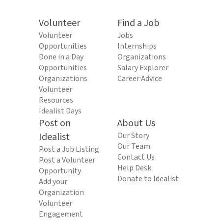
Volunteer
Find a Job
Volunteer
Jobs
Opportunities
Internships
Done in a Day
Organizations
Opportunities
Salary Explorer
Organizations
Career Advice
Volunteer
Resources
Idealist Days
Post on
About Us
Idealist
Our Story
Our Team
Post a Job Listing
Contact Us
Post a Volunteer
Help Desk
Opportunity
Donate to Idealist
Add your
Organization
Volunteer
Engagement