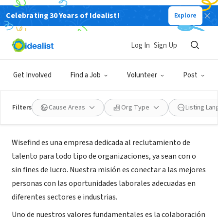
Celebrating 30 Years of Idealist!
Explore
RECRUITER
Log In
Sign Up
Wisefind
Get Involved
Find a Job
Volunteer
Post
Ciudad de México, CDMX, Mexico
|
www.wisefind.work
Filters
Cause Areas
Org Type
Listing La
About Us
Wisefind es una empresa dedicada al reclutamiento de
talento para todo tipo de organizaciones, ya sean con o
sin fines de lucro. Nuestra misión es conectar a las mejores
personas con las oportunidades laborales adecuadas en
diferentes sectores e industrias.
Uno de nuestros valores fundamentales es la colaboración