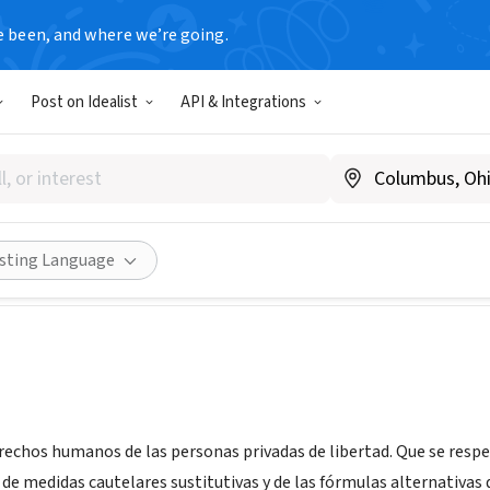
e been, and where we’re going.
Post on Idealist
API & Integrations
ión Freedom
ezuela
|
www.fundacionfreedom.org.ve
Share
isting Language
erechos humanos de las personas privadas de libertad. Que se respe
de medidas cautelares sustitutivas y de las fórmulas alternativas