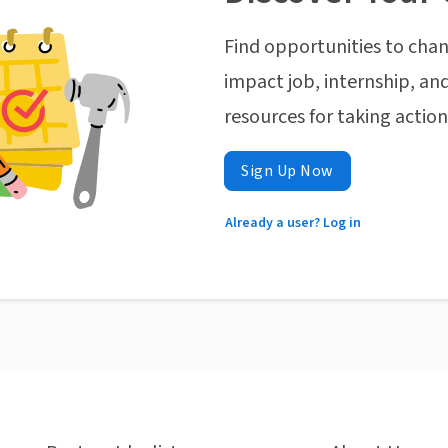
Find opportunities to chan
impact job, internship, and
resources for taking actio
Sign Up Now
Already a user? Log in