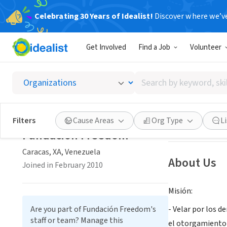
Celebrating 30 Years of Idealist!
Discover where we’v
NONPROFIT
Get Involved
Find a Job
Volunteer
Fundac
Search
Caracas, XA, Ven
by
keyword,
skill,
Save
Filters
Cause Areas
Org Type
L
or
Fundación Freedom
interest
Caracas, XA, Venezuela
About Us
Joined in February 2010
Misión:
Are you part of Fundación Freedom's
- Velar por los d
staff or team? Manage this
el otorgamiento 