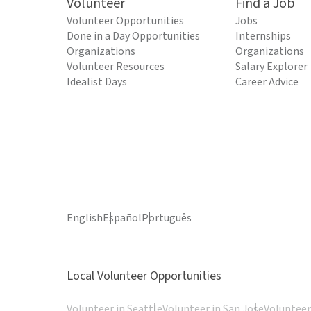
Volunteer
Find a Job
Volunteer Opportunities
Jobs
Done in a Day Opportunities
Internships
Organizations
Organizations
Volunteer Resources
Salary Explorer
Idealist Days
Career Advice
English
Español
Português
Local Volunteer Opportunities
Volunteer in Seattle
Volunteer in San Jose
Volunteer