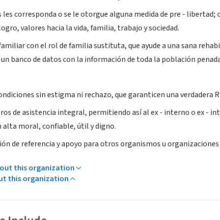
es les corresponda o se le otorgue alguna medida de pre - libertad; c
ogro, valores hacia la vida, familia, trabajo y sociedad.
 familiar con el rol de familia sustituta, que ayude a una sana reh
r un banco de datos con la información de toda la población penada d
ndiciones sin estigma ni rechazo, que garanticen una verdadera
ros de asistencia integral, permitiendo así al ex - interno o ex - i
 alta moral, confiable, útil y digno.
ción de referencia y apoyo para otros organismos u organizaciones 
ut this organization
ut this organization