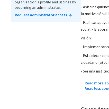
organization's profile and listings by
- Asistir a quien
becoming an administrator.
la motivación al l
Request administrator access
- Facilitar apoyo
social. - Elabora
Visión:
- Implementar co
- Establecer cent
ciudadano (a) con
- Ser una institu
Read more abo
Read less abo